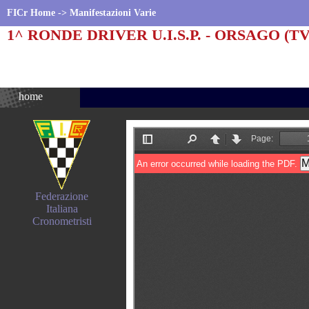
FICr Home
-> Manifestazioni Varie
1^ RONDE DRIVER U.I.S.P. - ORSAGO (TV
home
Federazione
Italiana
Cronometristi